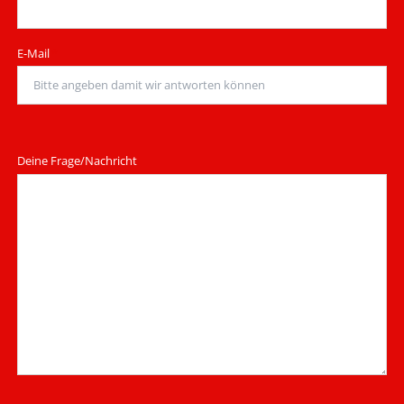
Pflichtfeld
E-Mail
*
Deine Frage/Nachricht